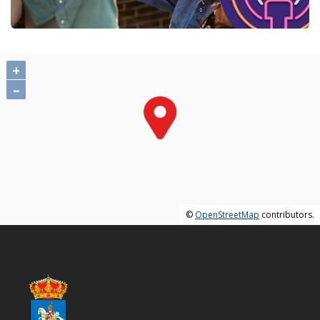
+
–
©
OpenStreetMap
contributors.